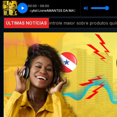
00:00 - 06:00
ist Livre
RADIO PARA ONLINE
AMANTES DA MADRUGADA com Playlist Livre
e maior sobre produtos químicos
ÚLTIMAS NOTÍCIAS
Diversidade na inova