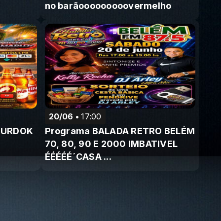
no barãooooooooovermelho
20/06
17:00
MURDOK
Programa BALADA RETRO BELÉM
70, 80, 90 E 2000 IMBATIVEL
ÉÉÉÉÉ´CASA ...