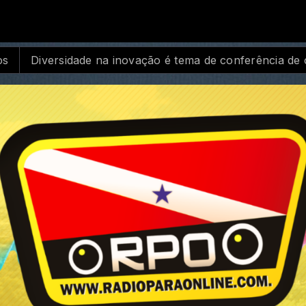
MA NIGHT CLUB (AO VIVO DJ´S) com DJ Jimmy Night
erência de ciência e tecnologia
Mega Sena acumula e