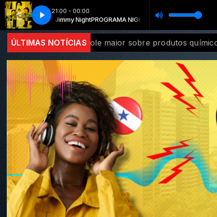
21:00 - 00:00
PROGRAMA NIGHT CLUB (AO VIVO DJ´S) com DJ Jimmy Night
RADIO PARA ONLINE
RADIO PARA ONLINE
PROGRA
dutos químicos
ÚLTIMAS NOTÍCIAS
Diversidade na inovação é tema de conf