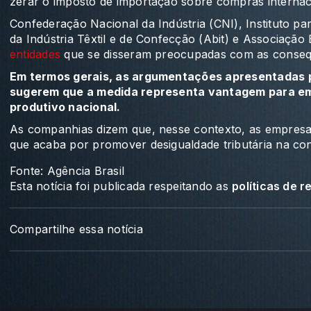
zerar o imposto de importação sobre compras internac
Confederação Nacional da Indústria (CNI), Instituto pa
da Indústria Têxtil e de Confecção (Abit) e Associação 
entidades
que se disseram preocupadas com as consequ
Em termos gerais, as argumentações apresentadas p
sugerem que a medida representa vantagem para em
produtivo nacional.
As companhias dizem que, nesse contexto, as empresas br
que acaba por promover desigualdade tributária na con
Fonte: Agência Brasil
Esta notícia foi publicada respeitando as
políticas de 
Compartilhe essa notícia