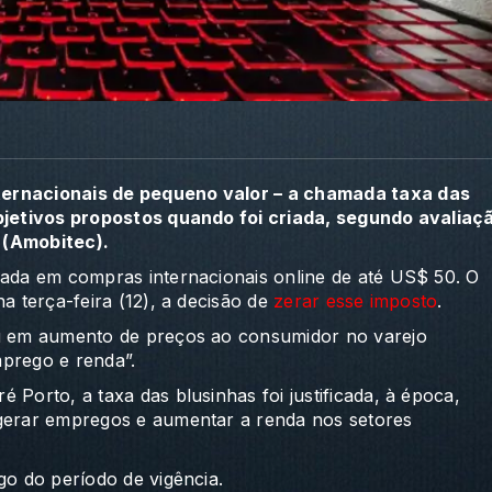
ternacionais de pequeno valor – a chamada taxa das
objetivos propostos quando foi criada, segundo avaliaç
 (Amobitec).
icada em compras internacionais online de até US$ 50. O
a terça-feira (12), a decisão de
zerar esse imposto
.
ou em aumento de preços ao consumidor no varejo
mprego e renda”.
 Porto, a taxa das blusinhas foi justificada, à época,
 gerar empregos e aumentar a renda nos setores
go do período de vigência.