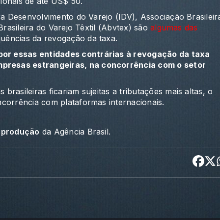
ionais de até US$ 50.
ra Desenvolvimento do Varejo (IDV), Associação Brasileir
Brasileira do Varejo Têxtil (Abvtex) são
algumas das
ências da revogação da taxa.
or essas entidades contrárias à revogação da taxa
presas estrangeiras, na concorrência com o setor
asileiras ficariam sujeitas a tributações mais altas, o
corrência com plataformas internacionais.
reprodução
da Agência Brasil.