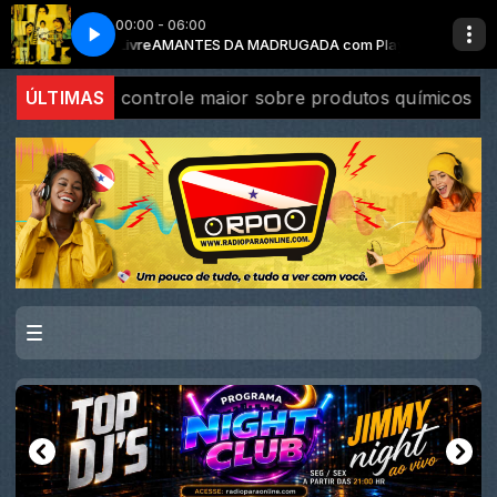
00:00 - 06:00
aylist Livre
RADIO PARA ONLINE
MIX TUDO com Playlist Livre
AMANTES DA MADRUGADA com Playlist Livre
r controle maior sobre produtos químicos
ÚLTIMAS
Diversidade