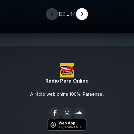
1
2
3
...
44
Rádio Para Online
A rádio web onlne 100% Paraense.