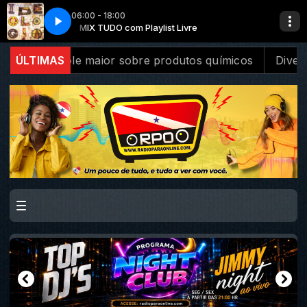
06:00 - 18:00
MIX TUDO com Playlist Livre
Cazuza - Ideologia
Cazuza - Ideologia
MIX TUDO com Pl
sobre produtos químicos
ÚLTIMAS
Diversidade na inovação é tem